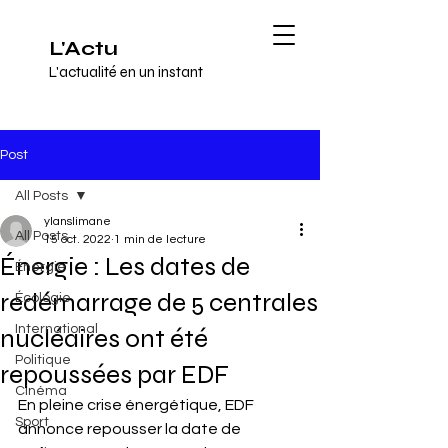
L'Actu
L'actualité en un instant
Post
All Posts
ylanslimane
All Posts
15 oct. 2022
1 min de lecture
Énergie : Les dates de
Énergie
redémarrage de 5 centrales
Écologie
International
nucléaires ont été
Politique
repoussées par EDF
Cinéma
En pleine crise énergétique, EDF 
Sport
annonce repousser la date de 