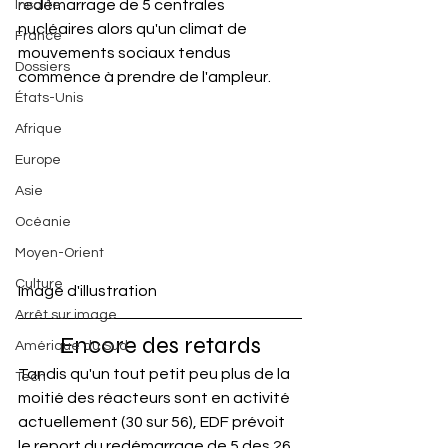
redémarrage de 5 centrales 
Insolite
nucléaires alors qu'un climat de 
France
mouvements sociaux tendus 
Dossiers
commence à prendre de l'ampleur.
États-Unis
Afrique
Europe
Asie
Océanie
Moyen-Orient
Culture
Image d'illustration
Arrêt sur image
Encore des retards
Amérique du Sud
Tandis qu'un tout petit peu plus de la 
Tech
moitié des réacteurs sont en activité 
actuellement (30 sur 56), EDF prévoit 
le report du redémarrage de 5 des 26 