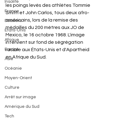
Insolite
les poings levés des athlètes Tommie 
France
Smith et John Carlos, tous deux afro-
américains, lors de la remise des 
Dossiers
médailles du 200 mètres aux JO de 
États-Unis
Mexico, le 16 octobre 1968. L'image 
Afrique
intervient sur fond de ségrégation 
Europe
raciale aux États-Unis et d'Apartheid 
en Afrique du Sud.
Asie
Océanie
Moyen-Orient
Culture
Arrêt sur image
Amérique du Sud
Tech