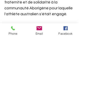
fraternité et de solidarité à la 
communauté Aborigène pour laquelle 
l'athlète australien s'était engagé. 
Finalement, les deux athlètes afro-
américains seront progressivement 
Phone
Email
Facebook
réhabilités par le gouvernement 
américain et par le CIO. En 2016, après 
avoir été ignorés pendant 48 ans par 
l'État américain, Smith et Carlos sont 
reçus à la Maison-Blanche par Barack 
Obama. De même, en 2019, ils sont 
intronisés au Hall of Fame du Comité 
olympique et paralympique américain. 
Pour l'occasion, John Carlos, 
interviewé par l'agence de presse 
Reuters, fait une déclaration 
marquante :