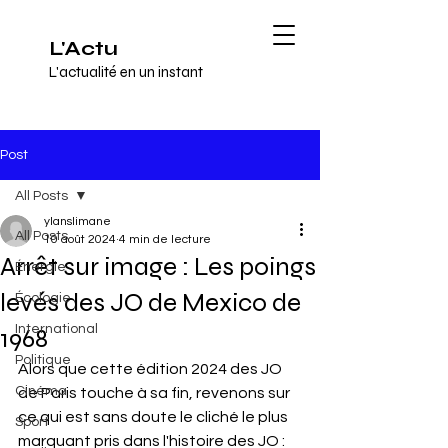
L'Actu
L'actualité en un instant
Post
All Posts
ylanslimane
All Posts
10 août 2024
4 min de lecture
Arrêt sur image : Les poings
Énergie
levés des JO de Mexico de
Écologie
International
1968
Politique
Alors que cette édition 2024 des JO 
Cinéma
de Paris touche à sa fin, revenons sur 
ce qui est sans doute le cliché le plus 
Sport
marquant pris dans l'histoire des JO : 