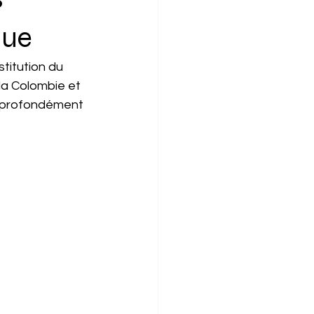
que
titution du 
la Colombie et 
 "profondément 