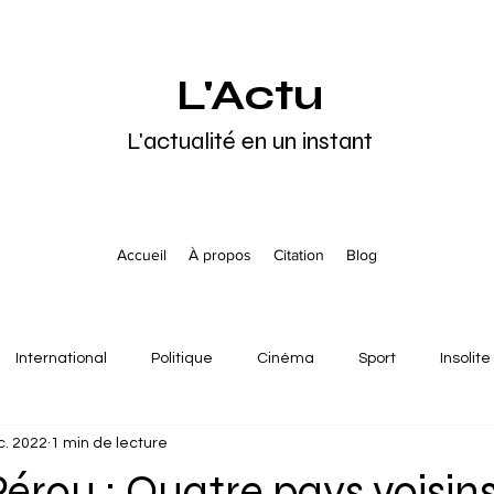
L'Actu
L'actualité en un instant
Accueil
À propos
Citation
Blog
International
Politique
Cinéma
Sport
Insolite
c. 2022
1 min de lecture
pe
Asie
Océanie
Moyen-Orient
Culture
A
Pérou : Quatre pays voisin