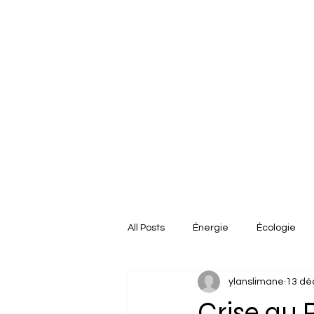
All Posts
Énergie
Écologie
ylanslimane
13 dé
États-Unis
Afrique
Euro
Crise au 