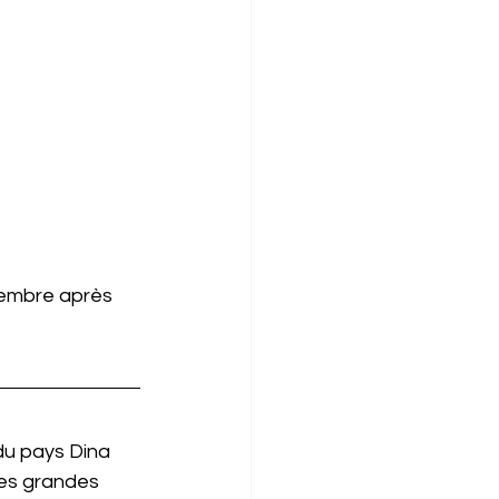
cembre après 
du pays Dina 
les grandes 