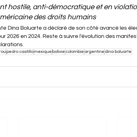
hostile, anti-démocratique et en violation
méricaine des droits humains
te Dina Boluarte a déclaré de son côté avancé les éle
r 2026 en 2024. Reste à suivre l'évolution des manifes
larations. 
rou
pedro castillo
mexique
bolivie
colombie
argentine
dina boluarte