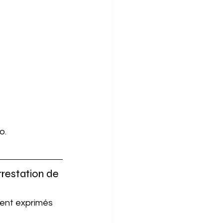
o.
rrestation de 
ent exprimés 