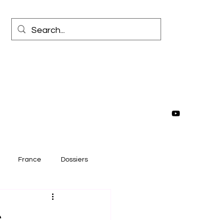
France
Dossiers
rrêt sur image
s