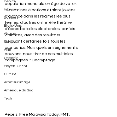
Insolite
population mondiale en âge de voter. 
France
Si certaines élections étaient jouées 
d'avance dans les régimes les plus 
Dossiers
fermés, d'autres ont été le théâtre 
États-Unis
d'âpres batailles électorales, parfois 
Afrique
violentes, avec des résultats 
déjouant certaines fois tous les 
Europe
pronostics. Mais quels enseignements 
Asie
pouvons-nous tirer de ces multiples 
Océanie
campagnes ? Décryptage.
Moyen-Orient
Culture
Arrêt sur image
Amérique du Sud
Tech
Pexels, Free Malaysia Today, FMT, 