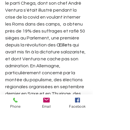
le parti Chega, dont son chef André 
Ventura s'était illustré pendant la 
crise de la covid en voulant interner 
les Roms dans des camps,  a obtenu 
près de 19% des suffrages et raflé 50 
sièges au Parlement, une première 
depuis la révolution des 
Œillets
 qui 
avait mis fin à la dictature salazariste, 
et dont Ventura ne cache pas son 
admiration. En Allemagne, 
particulièrement concerné par la 
montée du populisme, des élections 
régionales organisées en septembre 
dernier en Saxe et en Thuringe, des 
Lands de l'Est, confirme cette 
Phone
Email
Facebook
montée, l'AfD (extrême-droite 
nationale-conservatrice) et le BSW 
(gauche conservatrice et 
nationaliste) réunissant presque la 