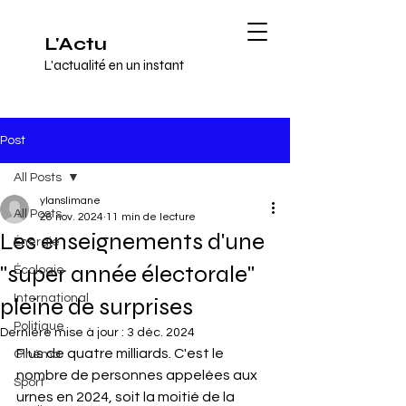
L'Actu
L'actualité en un instant
Post
All Posts
ylanslimane
All Posts
26 nov. 2024
11 min de lecture
Les enseignements d'une
Énergie
"super année électorale"
Écologie
International
pleine de surprises
Politique
Dernière mise à jour :
3 déc. 2024
Plus de quatre milliards. C'est le 
Cinéma
nombre de personnes appelées aux 
Sport
urnes en 2024, soit la moitié de la 