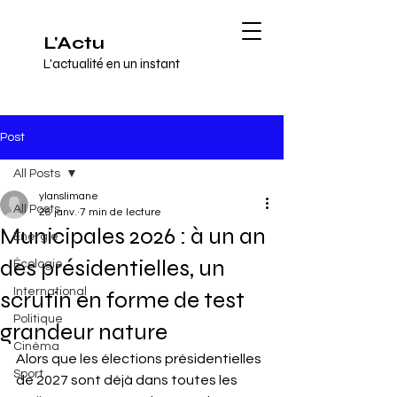
L'Actu
L'actualité en un instant
Post
All Posts
ylanslimane
All Posts
26 janv.
7 min de lecture
Municipales 2026 : à un an
Énergie
des présidentielles, un
Écologie
International
scrutin en forme de test
Politique
grandeur nature
Cinéma
Alors que les élections présidentielles 
Sport
de 2027 sont déjà dans toutes les 