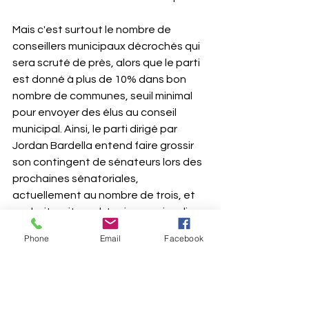
Mais c'est surtout le nombre de 
conseillers municipaux décrochés qui 
sera scruté de près, alors que le parti 
est donné à plus de 10% dans bon 
nombre de communes, seuil minimal 
pour envoyer des élus au conseil 
municipal. Ainsi, le parti dirigé par 
Jordan Bardella entend faire grossir 
son contingent de sénateurs lors des 
prochaines sénatoriales, 
actuellement au nombre de trois, et 
souhaiterait en obtenir au moins dix 
afin de pouvoir constituer un groupe 
Phone
Email
Facebook
au Palais du Luxembourg.
Le camp nationaliste ne s'interdit pas 
non plus quelques grands éclats, à la 