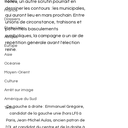
têtes, un autre scrutin pourrait en 
Insolite
dessiner les contours : les municipales, 
France
qui auront lieu en mars prochain. Entre 
Dossiers
unions de circonstance, trahisons et 
États-Unis
potentiels basculements 
symboliques, la campagne a un air de 
Afrique
répétition générale avant l'élection 
Europe
reine.
Asie
Océanie
Moyen-Orient
Culture
Arrêt sur image
Amérique du Sud
De gauche à droite : Emmanuel Grégoire, 
Tech
candidat de la gauche unie (hors LFI) à 
Paris, Jean-Michel Aulas, ancien patron de 
l'OL et candidat du centre et de la droite à 