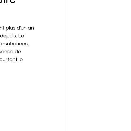
nt plus d'un an 
 depuis. La 
b-sahariens, 
bsence de 
ourtant le 