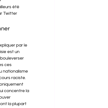
lleurs été 
r Twitter 
ner 
pliquer par le 
sie est un 
 bouleverser 
es ces 
u nationalisme 
ours raciste. 
roniquement 
ui concentre la 
rouver 
nt la plupart 