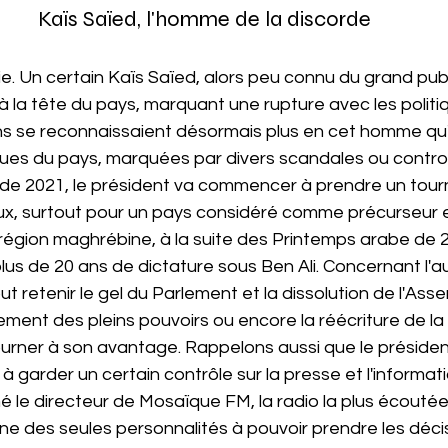
Kaïs Saïed, l'homme de la discorde
e. Un certain Kaïs Saïed, alors peu connu du grand publi
la tête du pays, marquant une rupture avec les politi
ens se reconnaissaient désormais plus en cet homme qu'
iques du pays, marquées par divers scandales ou contro
 de 2021, le président va commencer à prendre un tour
ux, surtout pour un pays considéré comme précurseur 
région maghrébine, à la suite des Printemps arabe de 2
 plus de 20 ans de dictature sous Ben Ali. Concernant l'a
ut retenir le gel du Parlement et la dissolution de l'Ass
ement des pleins pouvoirs ou encore la réécriture de la 
ourner à son avantage. Rappelons aussi que le président
garder un certain contrôle sur la presse et l'informatio
le directeur de Mosaïque FM, la radio la plus écoutée d
ne des seules personnalités à pouvoir prendre les décis