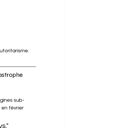
utoritarisme.
astrophe 
igines sub-
en février 
s."