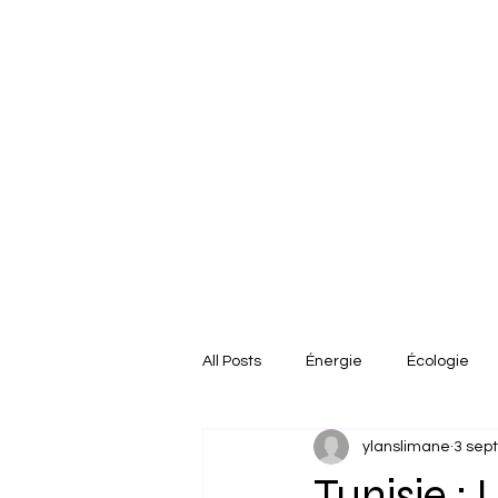
All Posts
Énergie
Écologie
ylanslimane
3 sept
États-Unis
Afrique
Euro
Tunisie :