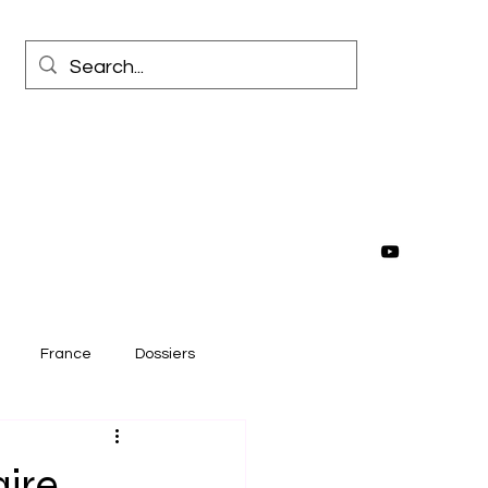
France
Dossiers
rrêt sur image
ire