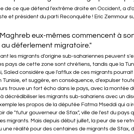
e de ce que défend l'extrême droite en Occident, a d'ai
miste et président du parti Reconquête ! Eric Zemmour su
u Maghreb eux-mêmes commencent à son
 au déferlement migratoire."
nt les migrants d'origine sub-sahariennes peuvent s'ex
des pays de cette zone sont chrétiens, tandis que la Tuni
, Saïed considère que l'afflux de ces migrants pourrait
x en Tunisie, et suggère, en conséquence, d'expulser tout
urs trouve un fort écho dans le pays, avec la montée d
 à décrédibiliser les migrants sub-sahariens avec un disc
xemple les propos de la députée Fatma Mseddi qui a i
r de "futur gouverneur de Sfax", ville de l'est du pays q
s migrants. Mais depuis début juillet, la peur de se ret
une réalité pour des centaines de migrants de Sfax, do