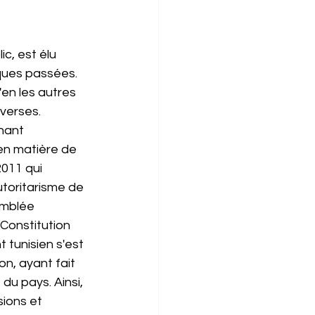
c, est élu 
ques passées. 
en les autres 
verses. 
nant 
en matière de 
011 qui 
utoritarisme de 
emblée 
Constitution 
 tunisien s'est 
n, ayant fait 
u pays. Ainsi, 
ions et 