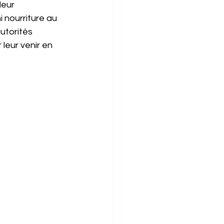
leur 
 nourriture au 
utorités 
 leur venir en 