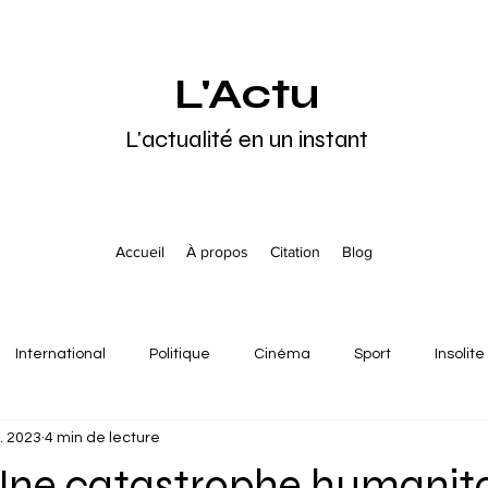
L'Actu
L'actualité en un instant
Accueil
À propos
Citation
Blog
International
Politique
Cinéma
Sport
Insolite
. 2023
4 min de lecture
pe
Asie
Océanie
Moyen-Orient
Culture
A
 Une catastrophe humanita