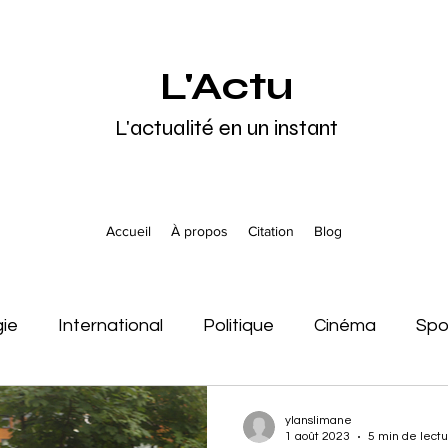
L'Actu
L'actualité en un instant
Accueil
À propos
Citation
Blog
gie
International
Politique
Cinéma
Spo
tats-Unis
Afrique
Europe
Asie
Océani
ylanslimane
1 août 2023
5 min de lect