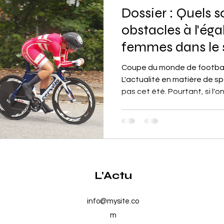
Dossier : Quels s
Amérique du Sud
Tech
obstacles à l'ég
femmes dans le 
Coupe du monde de football,
L'actualité en matière de s
pas cet été. Pourtant, si l'on.
L'Actu
info@mysite.co
m