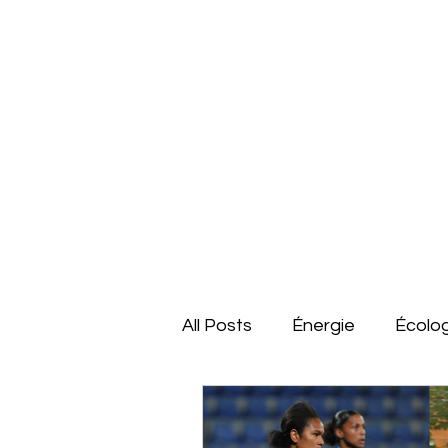
All Posts
Énergie
Écolo
France
Dossiers
É