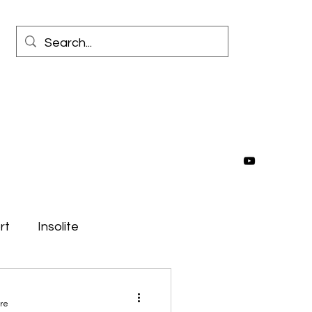
rt
Insolite
e
Moyen-Orient
ure