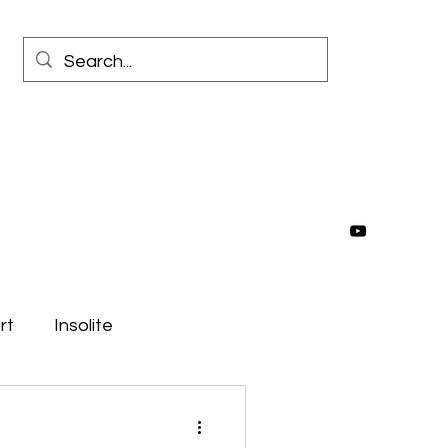
rt
Insolite
e
Moyen-Orient