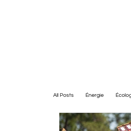
All Posts
Énergie
Écolo
France
Dossiers
É