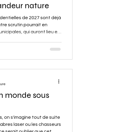
andeur nature
identielles de 2027 sont déjà
tre scrutin pourrait en
unicipales, qui auront lieu en
 de circonstance, trahisons
s symboliques, la campagne
le avant l'élection reine.
ture
'un monde sous
 on s'imagine tout de suite
sabres laser ou les chasseurs
e serait oublier que cet