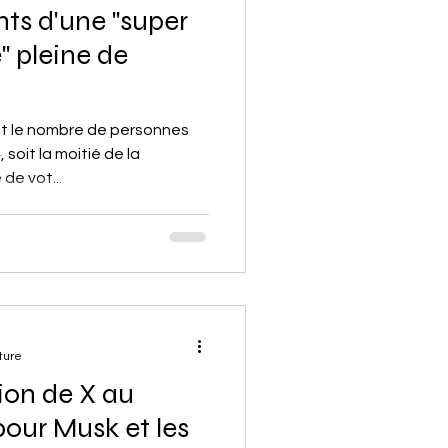
ts d'une "super
" pleine de
est le nombre de personnes
soit la moitié de la
de vot...
ture
tion de X au
 pour Musk et les