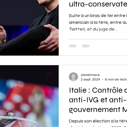
ultra-conservate
Suite à un bras de fer entre E
américain à la tête, entre 
Twitter), et du juge de...
ylanslimane
2 sept. 2024
6 min de lect
Italie : Contrôle 
anti-IVG et anti-
gouvernement Me
ton
Depuis son élection à la têt