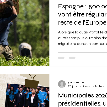
Espagne : 500 0
Amérique du Sud
Tech
vont être régular
reste de l'Europe
Alors que la quasi-totalité
durcissent plus ou moins dr
migratoire dans un context
nationalistes, l'Espagne fait
Le pays va ainsi régulariser 
mois de juin. Une mesure issu
ylanslimane
26 janv.
7 min de lecture
Municipales 2026
présidentielles, 