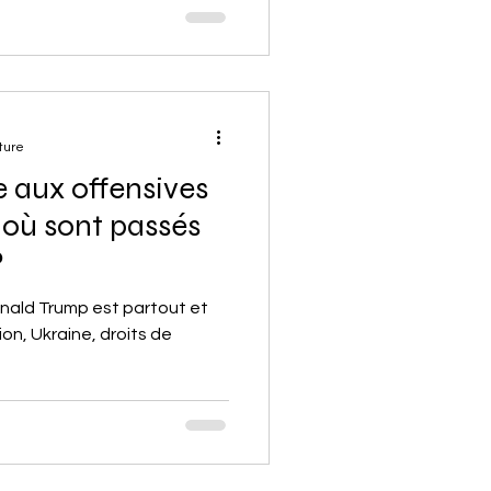
 politique et les partis
 Quitte à reléguer la gauche
issant de cette lutte. Mais
tuation ? Un concept peut
: la fenêtre
ture
e aux offensives
où sont passés
?
onald Trump est partout et
ion, Ukraine, droits de