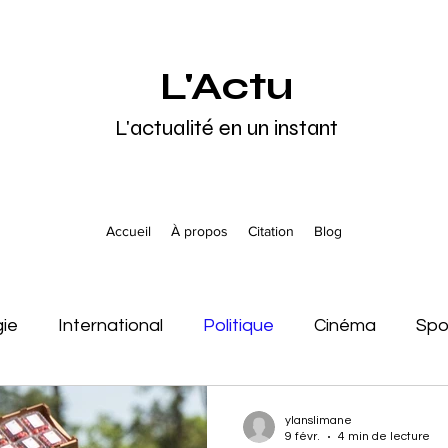
L'Actu
L'actualité en un instant
Accueil
À propos
Citation
Blog
gie
International
Politique
Cinéma
Spo
tats-Unis
Afrique
Europe
Asie
Océani
ylanslimane
9 févr.
4 min de lecture