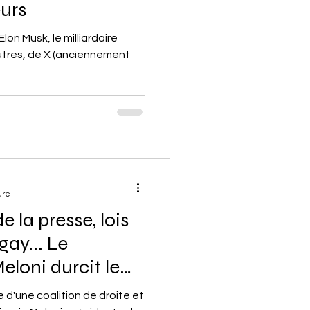
urs
lon Musk, le milliardaire
autres, de X (anciennement
ure
de la presse, lois
gay... Le
loni durcit le
e d'une coalition de droite et