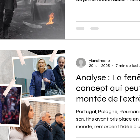
univers est bien plus vaste e
lutte binaire entre deux ca
le mal. Entre répression, sur
pourrait même être une crit
notre propre monde, notamm
d'une série en particulier : A
ylanslimane
20 juil. 2025
7 min de lect
Analyse : La fen
concept qui peut
montée de l'extr
reflux de la gau
Portugal, Pologne, Roumanie
scrutins ayant pris place en
monde, renforcent l'idée d'un
forces nationalistes d'extrê