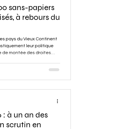
00 sans-papiers
isés, à rebours du
 des pays du Vieux Continent
astiquement leur politique
e de montée des droites
 toujours figure d'exception.
500 000 migrants, d'ici au
e d'une initiative citoyenne.
 : à un an des
un scrutin en