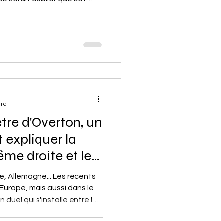
t ne se limite plus qu'à une
mps représentant le bien et
veillance et désinformation, il
ique acerbe des dérives de
ent à travers la vision
ndor.
ure
être d'Overton, un
 expliquer la
ême droite et le
che
, Allemagne... Les récents
 Europe, mais aussi dans le
 duel qui s'installe entre les
me droite qui s'implantent