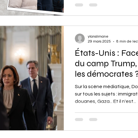
durablement dans le paysage
libéraux de droite modérée.
au stade d'observateur impu
comment expliquer cette si
servir d'élément de réponse 
ylanslimane
29 mars 2025
8 min de lec
États-Unis : Fac
du camp Trump, 
les démocrates 
Sur la scène médiatique, D
sur tous les sujets : immigrat
douanes, Gaza... Et il n'est...