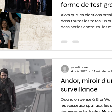
forme de test gr
Alors que les élections prés
dans toutes les têtes, un au
dessiner les contours : les m
mars prochain. Entre unions
et potentiels basculement
a un air de répétition généra
ylanslimane
4 août 2025
11 min de lec
Andor, miroir d
surveillance
Quand on pense à Star Wars,
les vaisseaux spatiaux, les 
de prime redoutables. Mais c