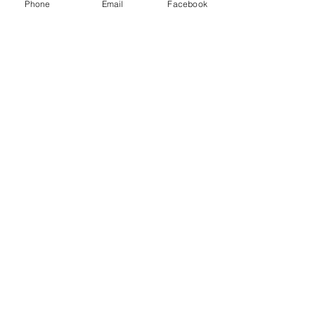
Phone
Email
Facebook
ylanslimane
2 sept. 2024
6 min de lecture
Italie : Contrôle de la presse, lois
anti-IVG et anti-gay... Le