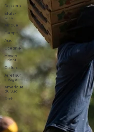
Dossiers
États-
Unis
Afrique
Europe
Asie
Océanie
Moyen-
Orient
Culture
Arrêt sur
image
Amérique
du Sud
Tech