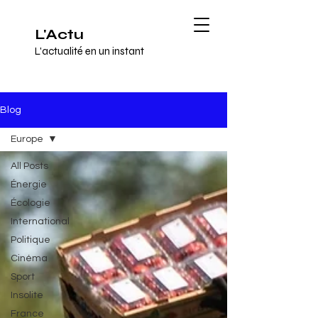
L'Actu
L'actualité en un instant
Blog
Europe
All Posts
Énergie
Écologie
International
Politique
Cinéma
Sport
Insolite
France