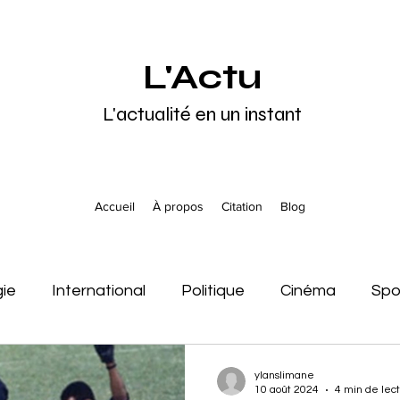
L'Actu
L'actualité en un instant
Accueil
À propos
Citation
Blog
gie
International
Politique
Cinéma
Spo
tats-Unis
Afrique
Europe
Asie
Océani
ylanslimane
10 août 2024
4 min de lec