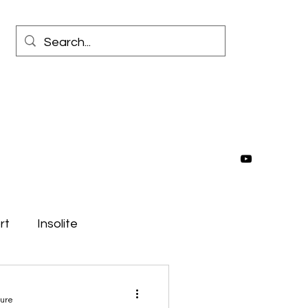
rt
Insolite
e
Moyen-Orient
ture