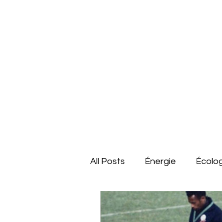
All Posts
Énergie
Écolo
France
Dossiers
É