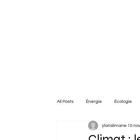
All Posts
Énergie
Écologie
ylanslimane
10 nov
États-Unis
Afrique
Euro
Climat : 