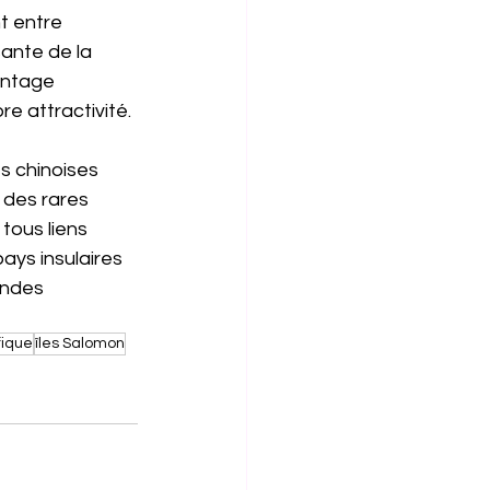
t entre 
sante de la 
antage 
e attractivité. 
és chinoises 
 des rares 
tous liens 
ays insulaires 
andes 
fique
îles Salomon