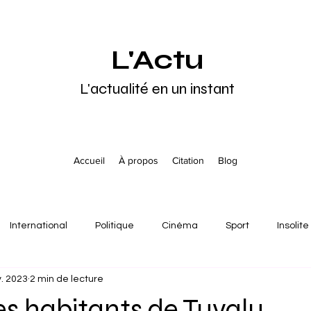
L'Actu
L'actualité en un instant
Accueil
À propos
Citation
Blog
International
Politique
Cinéma
Sport
Insolite
. 2023
2 min de lecture
pe
Asie
Océanie
Moyen-Orient
Culture
A
les habitants de Tuvalu