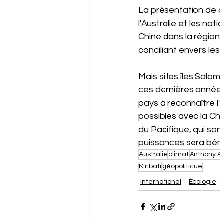
La présentation de 
l'Australie et les na
Chine dans la régio
conciliant envers les
Mais si les îles Salom
ces dernières années,
pays à reconnaître l
possibles avec la Ch
du Pacifique, qui s
puissances sera béné
Australie
climat
Anthony 
Kiribati
géopolitique
International
Écologie