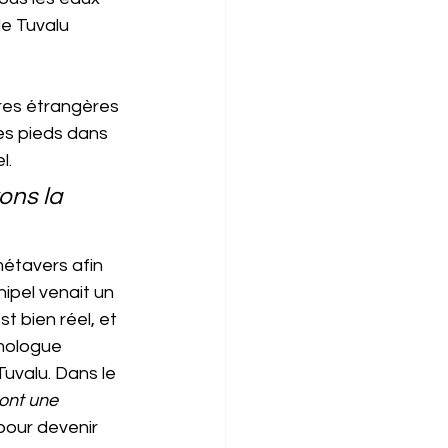
e Tuvalu 
es pieds dans 
l.
ons la 
étavers afin 
hipel venait un 
t bien réel, et 
mologue 
Tuvalu. Dans le 
ont une 
pour devenir 