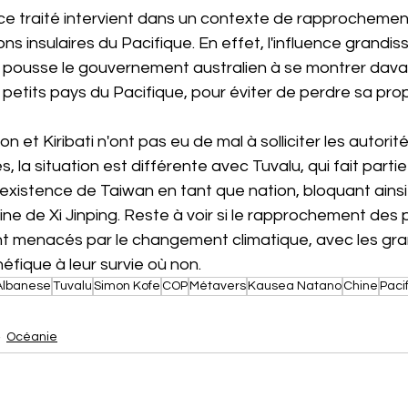
ce traité intervient dans un contexte de rapprochemen
tions insulaires du Pacifique. En effet, l'influence grandis
n pousse le gouvernement australien à se montrer dav
 petits pays du Pacifique, pour éviter de perdre sa propr
on et Kiribati n'ont pas eu de mal à solliciter les autorit
 la situation est différente avec Tuvalu, qui fait partie
'existence de Taiwan en tant que nation, bloquant ainsi 
ine de Xi Jinping. Reste à voir si le rapprochement des p
ont menacés par le changement climatique, avec les gr
fique à leur survie où non.
Albanese
Tuvalu
Simon Kofe
COP
Métavers
Kausea Natano
Chine
Paci
Océanie