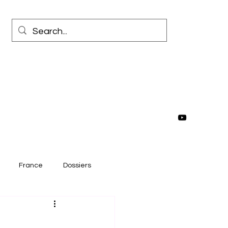
France
Dossiers
rrêt sur image