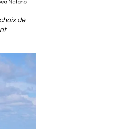
usea Natano 
choix de 
nt 