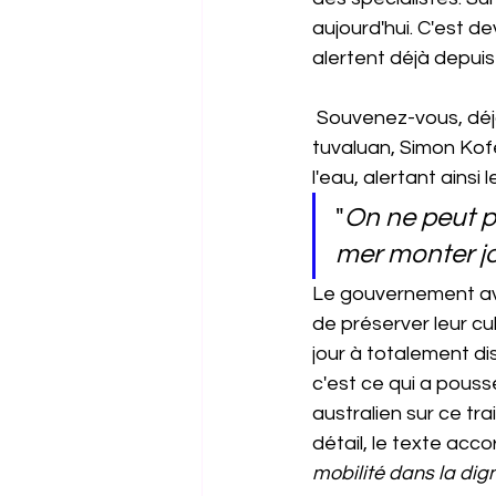
aujourd'hui. C'est d
alertent déjà depuis 
 Souvenez-vous, déjà en 2021, en marge de la COP 26, le ministre des affaires étrangères 
tuvaluan, Simon Kofe
l'eau, alertant ainsi 
"
On ne peut p
mer monter jo
Le gouvernement ava
de préserver leur cult
jour à totalement dis
c'est ce qui a pous
australien sur ce tr
détail, le texte acco
mobilité dans la digni