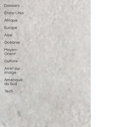
Dossiers
États-Unis
Afrique
Europe
Asie
Océanie
Moyen-
Orient
Culture
Arrêt sur
image
Amérique
du Sud
Tech