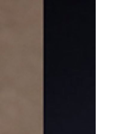
de droite modérée. Quitte à reléguer la gauche
au stade d'observateur impuissant de cette
lutte. Mais comment expliquer cette situation ?
Un concept peut servir d'élément de réponse : la
fenêtre